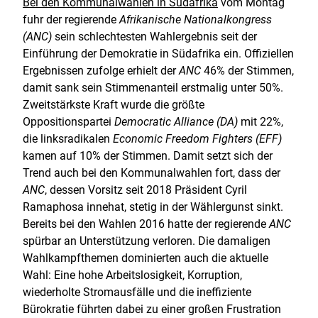
Bei den Kommunalwahlen in Südafrika
vom Montag
fuhr der regierende
Afrikanische Nationalkongress
(ANC)
sein schlechtesten Wahlergebnis seit der
Einführung der Demokratie in Südafrika ein. Offiziellen
Ergebnissen zufolge erhielt der
ANC
46% der Stimmen,
damit sank sein Stimmenanteil erstmalig unter 50%.
Zweitstärkste Kraft wurde die größte
Oppositionspartei
Democratic Alliance (DA)
mit 22%,
die linksradikalen
Economic Freedom Fighters (EFF)
kamen auf 10% der Stimmen. Damit setzt sich der
Trend auch bei den Kommunalwahlen fort, dass der
ANC
, dessen Vorsitz seit 2018 Präsident Cyril
Ramaphosa innehat, stetig in der Wählergunst sinkt.
Bereits bei den Wahlen 2016 hatte der regierende
ANC
spürbar an Unterstützung verloren. Die damaligen
Wahlkampfthemen dominierten auch die aktuelle
Wahl: Eine hohe Arbeitslosigkeit, Korruption,
wiederholte Stromausfälle und die ineffiziente
Bürokratie führten dabei zu einer großen Frustration