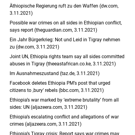
Äthiopische Regierung ruft zu den Waffen (dw.com,
3.11.2021)
Possible war crimes on all sides in Ethiopian conflict,
says report (theguardian.com, 3.11.2021)
Ein Jahr Bürgerkrieg: Not und Leid in Tigray nehmen
zu (dw.com, 3.11.2021)
Joint UN, Ethiopia rights team say all sides committed
abuses in Tigray (
theeastafrican.co.ke
, 3.11.2021)
Im Ausnahmeszustand (taz.de, 3.11.2021)
Facebook deletes Ethiopia PM’s post that urged
citizens to ‚bury‘ rebels (bbc.com, 3.11.2021)
Ethiopia’s war marked by ‘extreme brutality’ from all
sides: UN (aljazeera.com, 3.11.2021)
Ethiopia’s escalating conflict and allegations of war
crimes (aljazeera.com, 3.11.2021)
Ethiopia’s Tigray crisis: Report says war crimes may