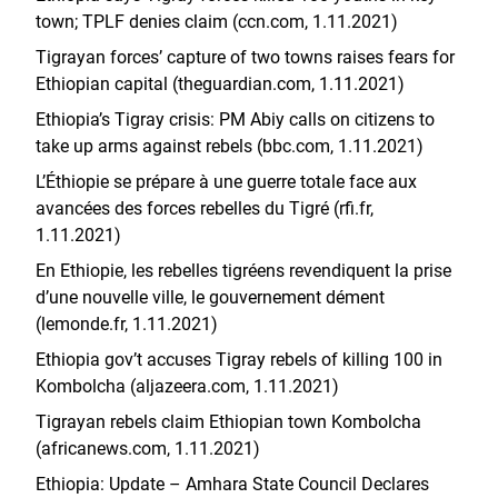
town; TPLF denies claim (ccn.com, 1.11.2021)
Tigrayan forces’ capture of two towns raises fears for
Ethiopian capital (theguardian.com, 1.11.2021)
Ethiopia’s Tigray crisis: PM Abiy calls on citizens to
take up arms against rebels (bbc.com, 1.11.2021)
L’Éthiopie se prépare à une guerre totale face aux
avancées des forces rebelles du Tigré (rfi.fr,
1.11.2021)
En Ethiopie, les rebelles tigréens revendiquent la prise
d’une nouvelle ville, le gouvernement dément
(lemonde.fr, 1.11.2021)
Ethiopia gov’t accuses Tigray rebels of killing 100 in
Kombolcha (aljazeera.com, 1.11.2021)
Tigrayan rebels claim Ethiopian town Kombolcha
(africanews.com, 1.11.2021)
Ethiopia: Update – Amhara State Council Declares